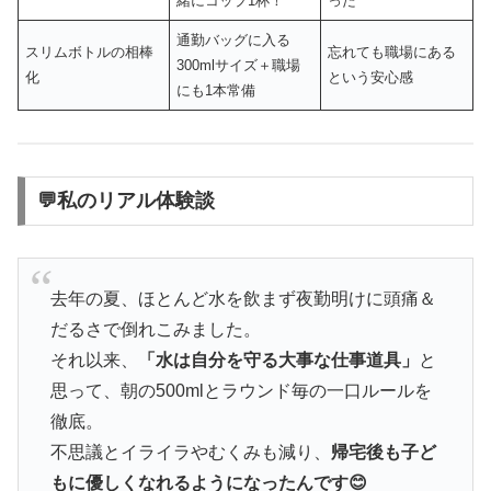
緒にコップ1杯！
った
通勤バッグに入る
スリムボトルの相棒
忘れても職場にある
300mlサイズ＋職場
化
という安心感
にも1本常備
💬私のリアル体験談
去年の夏、ほとんど水を飲まず夜勤明けに頭痛＆
だるさで倒れこみました。
それ以来、
「水は自分を守る大事な仕事道具」
と
思って、朝の500mlとラウンド毎の一口ルールを
徹底。
不思議とイライラやむくみも減り、
帰宅後も子ど
もに優しくなれるようになったんです😊