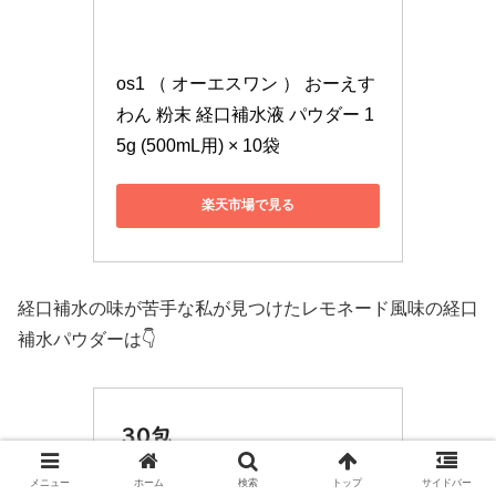
os1 （ オーエスワン ） おーえす
わん 粉末 経口補水液 パウダー 1
5g (500mL用) × 10袋
楽天市場で見る
経口補水の味が苦手な私が見つけたレモネード風味の経口
補水パウダーは👇
メニュー
ホーム
検索
トップ
サイドバー