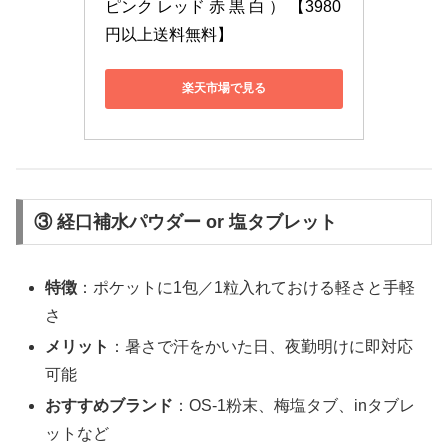
ピンク レッド 赤 黒 白 ） 【3980
円以上送料無料】
楽天市場で見る
③ 経口補水パウダー or 塩タブレット
特徴
：ポケットに1包／1粒入れておける軽さと手軽
さ
メリット
：暑さで汗をかいた日、夜勤明けに即対応
可能
おすすめブランド
：OS-1粉末、梅塩タブ、inタブレ
ットなど