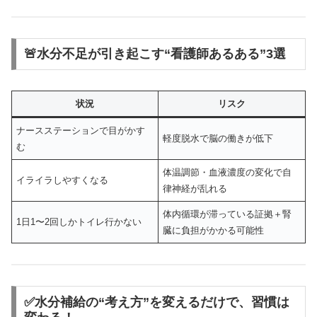
🚨水分不足が引き起こす“看護師あるある”3選
状況
リスク
ナースステーションで目がかす
軽度脱水で脳の働きが低下
む
体温調節・血液濃度の変化で自
イライラしやすくなる
律神経が乱れる
体内循環が滞っている証拠＋腎
1日1〜2回しかトイレ行かない
臓に負担がかかる可能性
✅水分補給の“考え方”を変えるだけで、習慣は