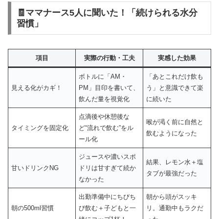
🧾ママナース5人に聞いた！「続けられる水分
習慣」
項目
実際の行動・工夫
実感した効果
ボトルに「AM・
「あとこれだけ飲も
見える化がカギ！
PM」目印を書いて、
う」と意識できて楽
飲んだ量を視覚化
に続いた
点滴後や休憩後な
喉が渇く前に自然と
タイミングを固定化
ど“流れで飲む”をル
飲むようになった
ール化
ジュースや濃いスポ
結果、レモン水＋塩
甘いドリンクNG
ドリは甘すぎて続か
タブが最強だった
なかった
出勤準備中にちびち
朝から頭がスッキ
朝の500ml習慣
び飲む＋子どもと一
リ。通勤中もラクだ