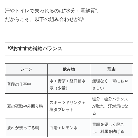
汗やトイレで失われるのは“水分＋電解質”。
だからこそ、以下の組み合わせが◎
💡おすすめ補給バランス
シーン
飲み物
理由
水＋麦茶＋経口補水
無理なく、胃にもや
普段の仕事中
液（少量）
さしい
塩分・糖分バランス
スポーツドリンク＋
夏の夜勤や外回り時
が取れ、汗対策にな
塩タブレット
る
胃腸を優しく起こ
疲れが残ってる朝
白湯＋レモン水
し、利尿を防げる