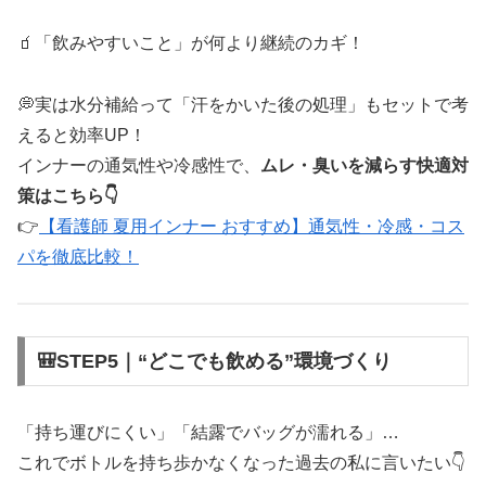
🧃「飲みやすいこと」が何より継続のカギ！
💭実は水分補給って「汗をかいた後の処理」もセットで考
えると効率UP！
インナーの通気性や冷感性で、
ムレ・臭いを減らす快適対
策はこちら👇
👉
【看護師 夏用インナー おすすめ】通気性・冷感・コス
パを徹底比較！
🎒STEP5｜“どこでも飲める”環境づくり
「持ち運びにくい」「結露でバッグが濡れる」…
これでボトルを持ち歩かなくなった過去の私に言いたい👇