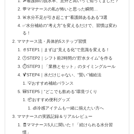
🔎看護師の脱水率、意外と高いって知ってました？
💬ママナースの私が怖いと思った瞬間…
🚨水分不足が引き起こす“看護師あるある”3選
✅水分補給の“考え方”を変えるだけで、習慣は変わ
る！
ママナース流・具体的5ステップ習慣
🥤STEP1｜まずは“見える化”で意識を変える！
🕒STEP2｜シフト前2時間の“貯水タイム”を作る
⏱STEP3｜「業務とセット」のタイミングルール
🍹STEP4｜水だけじゃない、“賢い”補給法
💡おすすめ補給バランス
🎒STEP5｜“どこでも飲める”環境づくり
📦おすすめ便利グッズ
🧊冷感アイテムも一緒に揃えたい方へ
ママナースの実践記録＆リアルレビュー
🧾ママナース5人に聞いた！「続けられる水分習
慣」