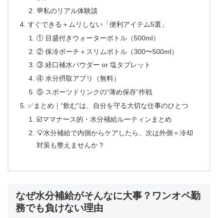
💬私のリアル体験談
すぐできる＋ムリしない「便利アイテム5選」
① 目盛付きウォーターボトル（500ml）
② 保冷ポーチ＋スリムボトル（300〜500ml）
③ 経口補水パウダー or 塩タブレット
④ 水分摂取アプリ（無料）
⑤ スポーツドリンクの“薄め保存”作戦
✅まとめ｜“飲む”は、自分を守る大切な仕事のひとつ
☑️ママナース的・水分補給ルーティンまとめ
💡水分補給で内側からケアしたら、次は外側＝冷却
対策も整えませんか？
なぜ水分補給がそんなに大事？ワンオペ勤
務でも負けない理由