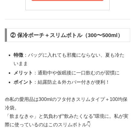
② 保冷ポーチ＋スリムボトル（300〜500ml）
特徴
：バッグに入れても邪魔にならない、夏も冷た
いまま
メリット
：通勤中や仮眠後に一口飲むのが習慣に
ポイント
：結露防止＆外カバー付きが便利！
👜私の愛用品は300mlのフタ付きスリムタイプ＋100均保
冷袋。
「飲まなきゃ」と気負わず“飲みたくなる”環境に。私が実
際に使っているのはこのスリムボトル👇