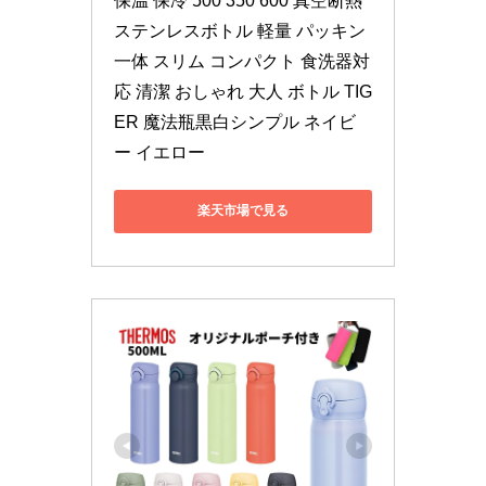
保温 保冷 500 350 600 真空断熱 
ステンレスボトル 軽量 パッキン
一体 スリム コンパクト 食洗器対
応 清潔 おしゃれ 大人 ボトル TIG
ER 魔法瓶黒白シンプル ネイビ
ー イエロー
楽天市場で見る