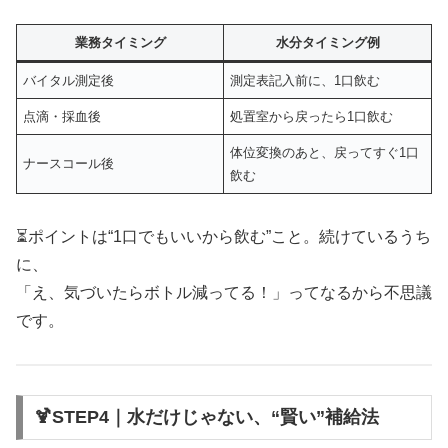
業務タイミング
水分タイミング例
バイタル測定後
測定表記入前に、1口飲む
点滴・採血後
処置室から戻ったら1口飲む
体位変換のあと、戻ってすぐ1口
ナースコール後
飲む
⏳ポイントは“1口でもいいから飲む”こと。続けているうち
に、
「え、気づいたらボトル減ってる！」ってなるから不思議
です。
🍹STEP4｜水だけじゃない、“賢い”補給法