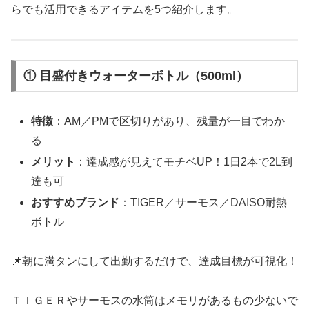
らでも活用できるアイテムを5つ紹介します。
① 目盛付きウォーターボトル（500ml）
特徴
：AM／PMで区切りがあり、残量が一目でわか
る
メリット
：達成感が見えてモチベUP！1日2本で2L到
達も可
おすすめブランド
：TIGER／サーモス／DAISO耐熱
ボトル
📌朝に満タンにして出勤するだけで、達成目標が可視化！
ＴＩＧＥＲやサーモスの水筒はメモリがあるもの少ないで