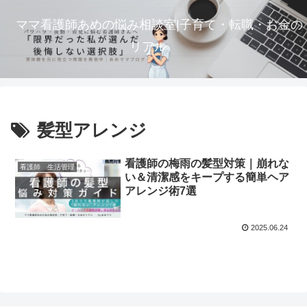
ママ看護師あめの悩み相談室|子育て・転職・お金の
リアル
髪型アレンジ
看護師の梅雨の髪型対策｜崩れな
看護師 生活管理
い＆清潔感をキープする簡単ヘア
アレンジ術7選
2025.06.24