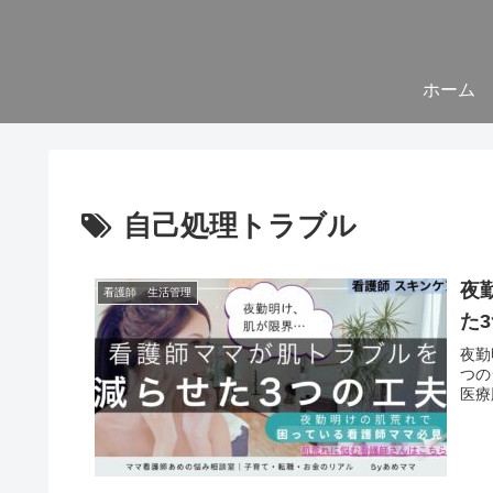
ホーム
自己処理トラブル
夜
看護師 生活管理
た
夜勤
つの
医療