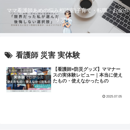
ママ看護師あめの悩み相談室|子育て・転職・お金の
リアル
看護師 災害 実体験
【看護師×防災グッズ】ママナー
看護師 生活管理
スの実体験レビュー｜本当に使え
たもの・使えなかったもの
2025.07.05