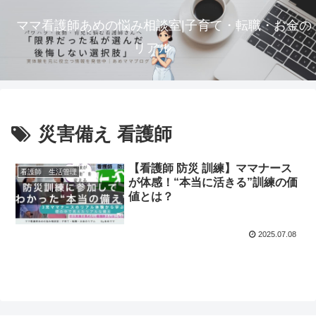
ママ看護師あめの悩み相談室|子育て・転職・お金の
リアル
災害備え 看護師
【看護師 防災 訓練】ママナース
看護師 生活管理
が体感！“本当に活きる”訓練の価
値とは？
2025.07.08