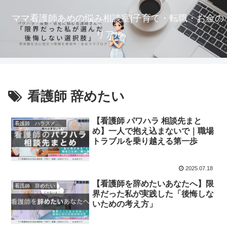
ママ看護師あめの悩み相談室|子育て・転職・お金の
リアル
看護師 辞めたい
【看護師 パワハラ 相談先まと
看護師 ハラスメント
め】一人で抱え込まないで｜職場
トラブルを乗り越える第一歩
2025.07.18
【看護師を辞めたいあなたへ】限
看護師 辞めたい
界だった私が実践した「後悔しな
いための考え方」