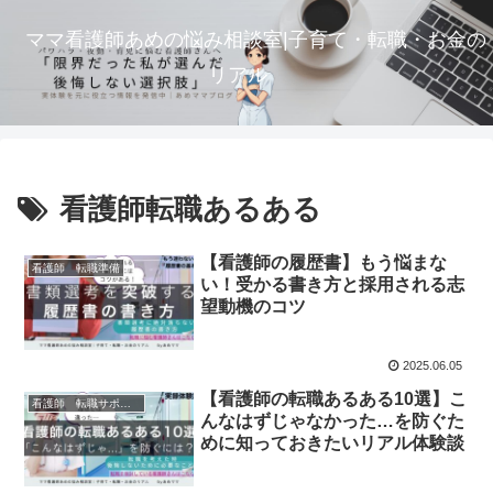
ママ看護師あめの悩み相談室|子育て・転職・お金の
リアル
看護師転職あるある
【看護師の履歴書】もう悩まな
看護師 転職準備
い！受かる書き方と採用される志
望動機のコツ
2025.06.05
【看護師の転職あるある10選】こ
看護師 転職サポート
んなはずじゃなかった…を防ぐた
めに知っておきたいリアル体験談