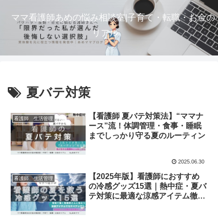
ママ看護師あめの悩み相談室|子育て・転職・お金の
リアル
夏バテ対策
【看護師 夏バテ対策法】“ママナ
看護師 生活管理
ース”流！体調管理・食事・睡眠
までしっかり守る夏のルーティン
2025.06.30
【2025年版】看護師におすすめ
看護師 生活管理
の冷感グッズ15選｜熱中症・夏バ
テ対策に最適な涼感アイテム徹底
比較！