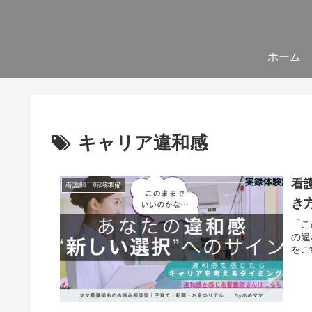
ホーム
キャリア違和感
看
看護師 転職準備
き
「こ
の違
をご